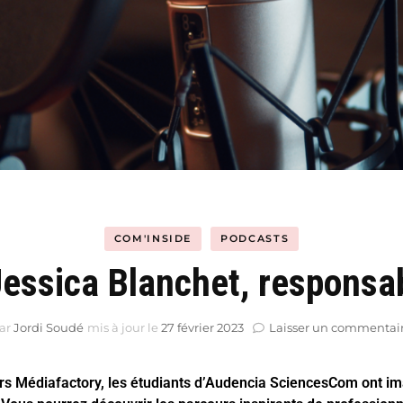
Hyblab
Hermine social media
COM'INSIDE
PODCASTS
Jessica Blanchet, respons
ar
Jordi Soudé
mis à jour le
27 février 2023
Laisser un commentai
ers Médiafactory, les étudiants d’Audencia SciencesCom ont im