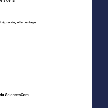
els de la
t épisode, elle partage
encia SciencesCom