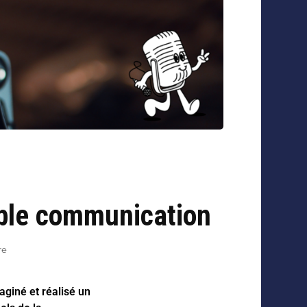
able communication
re
aginé et réalisé un