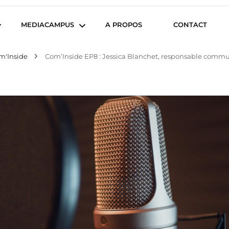
iencesCom
MEDIACAMPUS
A PROPOS
CONTACT
m'Inside
Com’Inside EP8 : Jessica Blanchet, responsable comm
Île de Nantes
Isegoria
L’IA dans tous ses états
News du Campus
Com’Inside
Entreprises du
Mediacampus