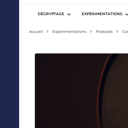
Mediafactory – Le blog des étudiants d'Audencia Sc
DÉCRYPTAGE
EXPÉRIMENTATIONS
Accueil
Expérimentations
Podcasts
Co
Publicité et Marketing
Revues de presse
Journalisme et Médias
Podcasts
Réseaux Sociaux
Blogs
Audiovisuel
Webserie
Evènementiel
WebDoc
Edition et Littérature
Com’quiz
Jeux Vidéo
Créativité
Collaborations