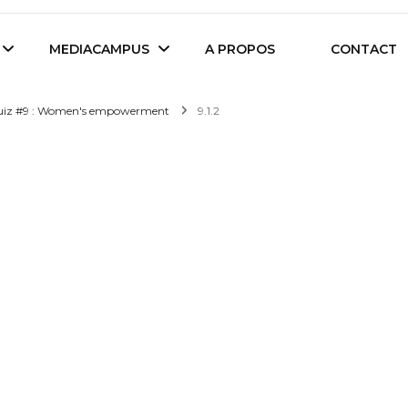
es étudiants d'Audencia Science
MEDIACAMPUS
A PROPOS
CONTACT
iz #9 : Women's empowerment
9.1.2
Île de Nantes
Isegoria
L’IA dans tous ses
News du Campus
états
Entreprises du
Com’Inside
Mediacampus