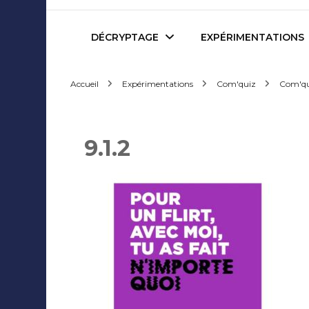
Mediafactory – Le blog d
DÉCRYPTAGE
EXPÉRIMENTATIONS
Accueil
Expérimentations
Com'quiz
Com'qu
Publicité et Marketing
Revues de presse
Journalisme et Médias
Podcasts
9.1.2
Réseaux Sociaux
Blogs
Audiovisuel
Webserie
Evènementiel
WebDoc
Edition et Littérature
Com’quiz
Jeux Vidéo
Créativité