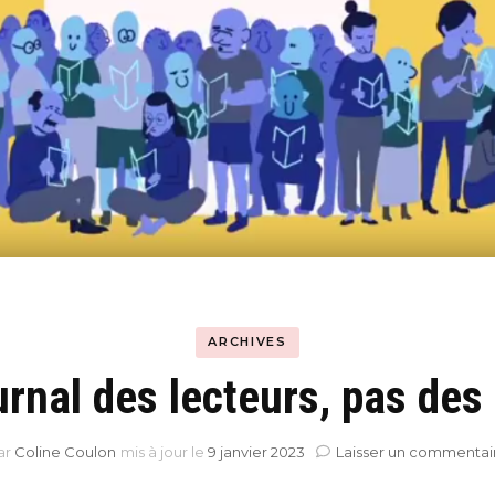
Hyblab
Hermine social media
ARCHIVES
ournal des lecteurs, pas de
ar
Coline Coulon
mis à jour le
9 janvier 2023
Laisser un commentai