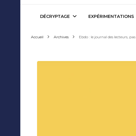
Mediafactory – Le blog d
DÉCRYPTAGE
EXPÉRIMENTATIONS
Accueil
Archives
Ebdo : le journal des lecteurs, p
Publicité et Marketing
Revues de presse
Journalisme et Médias
Podcasts
Réseaux Sociaux
Blogs
Audiovisuel
Webserie
Evènementiel
WebDoc
Edition et Littérature
Com’quiz
Jeux Vidéo
Créativité