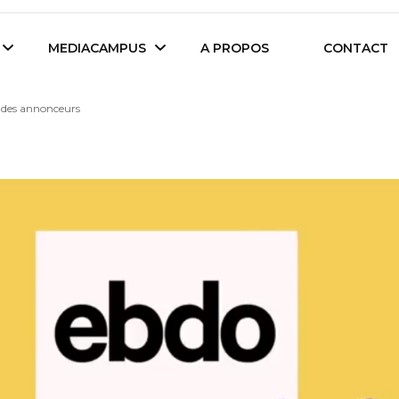
es étudiants d'Audencia Science
MEDIACAMPUS
A PROPOS
CONTACT
as des annonceurs
Île de Nantes
Isegoria
L’IA dans tous ses
News du Campus
états
Entreprises du
Com’Inside
Mediacampus