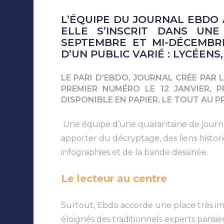
L’ÉQUIPE DU JOURNAL EBDO 
ELLE S’INSCRIT DANS UN
SEPTEMBRE ET MI-DÉCEMBRE
D’UN PUBLIC VARIÉ : LYCÉENS
LE PARI D’EBDO, JOURNAL CRÉE PAR 
PREMIER NUMÉRO LE 12 JANVIER, 
DISPONIBLE EN PAPIER. LE TOUT AU 
Une équipe d’une quarantaine de journali
apporter du décryptage, des liens histori
infographies et de la bande dessinée.
Le lecteur au centre
Surtout, Ebdo accorde une place très i
éloignés des traditionnels experts parisi