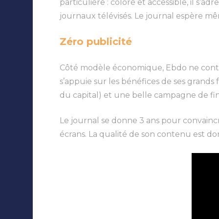
particulière : coloré et accessible, il s’
journaux télévisés. Le journal espère même
Zéro publicité
Côté modèle économique, Ebdo ne contien
s’appuie sur les bénéfices de ses grands f
du capital) et une belle campagne de fin
Le journal se donne 3 ans pour convaincr
écrans. La qualité de son contenu est don