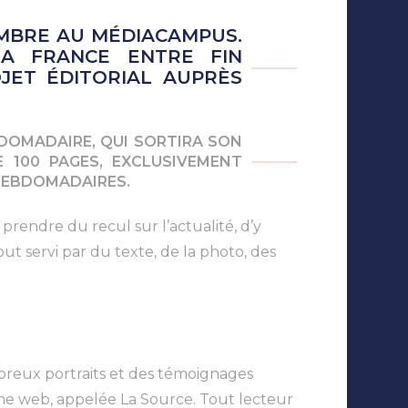
le
EMBRE AU MÉDIACAMPUS.
journal
LA FRANCE ENTRE FIN
des
lecteurs,
JET ÉDITORIAL AUPRÈS
pas
des
annonceurs
EBDOMADAIRE, QUI SORTIRA SON
 100 PAGES, EXCLUSIVEMENT
 HEBDOMADAIRES.
rendre du recul sur l’actualité, d’y
ut servi par du texte, de la photo, des
reux portraits et des témoignages
orme web, appelée La Source. Tout lecteur