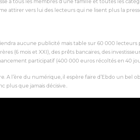
adresse à tous les membres d’une famille et toutes les caté
 attirer vers lui des lecteurs qui ne lisent plus la press
dra aucune publicité mais table sur 60 000 lecteurs po
rères (6 mois et XXI), des prêts bancaires, des investisse
ancement participatif (400 000 euros récoltés en 40 jour
e. A l’ère du numérique, il espère faire d’Ebdo un bel o
c plus que jamais décisive..