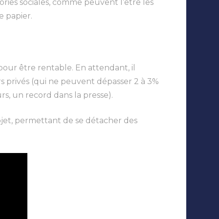
gories sociales, comme peuvent l’être les
e papier.
ur être rentable. En attendant, il
urs privés (qui ne peuvent dépasser 2 à 3%
s, un record dans la presse).
bjet, permettant de se détacher des