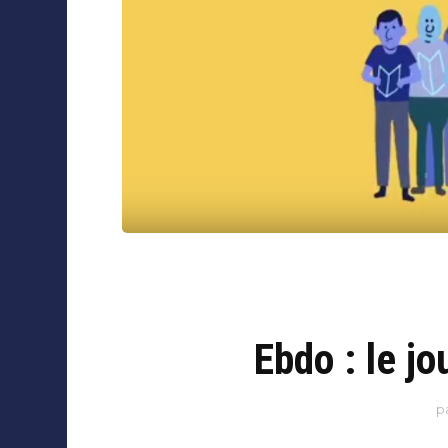
Collaborations
Ebdo : le j
p