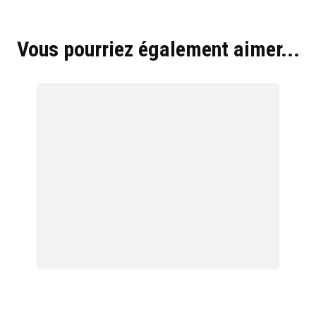
Hyblab
Vous pourriez également aimer...
Hermine social media