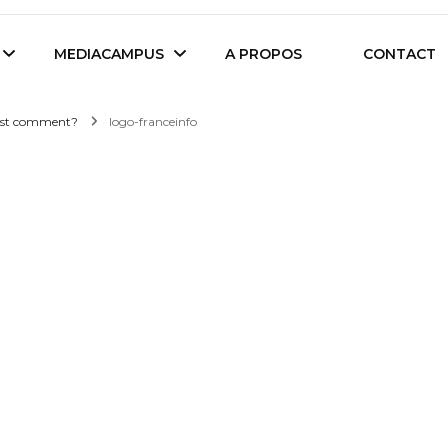
es étudiants d'Audencia Science
MEDIACAMPUS
A PROPOS
CONTACT
c'est comment?
logo-franceinfo
Île de Nantes
Isegoria
L’IA dans tous ses
News du Campus
états
Entreprises du
Com’Inside
Mediacampus