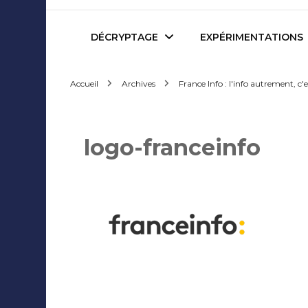
Mediafactory – Le blog d
DÉCRYPTAGE
EXPÉRIMENTATIONS
Accueil
Archives
France Info : l'info autrement, 
Publicité et Marketing
Revues de presse
Journalisme et Médias
Podcasts
logo-franceinfo
Réseaux Sociaux
Blogs
Audiovisuel
Webserie
Evènementiel
WebDoc
Edition et Littérature
Com’quiz
Jeux Vidéo
Créativité