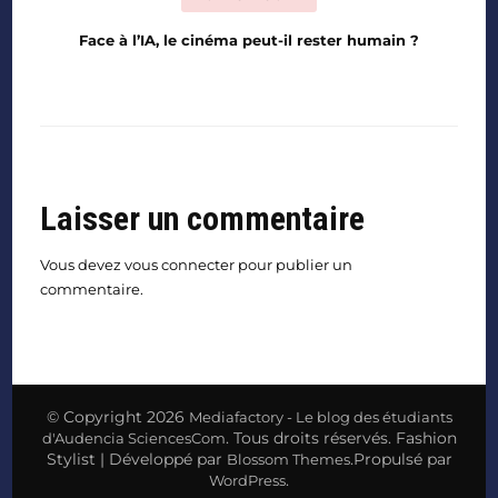
Face à l’IA, le cinéma peut-il rester humain ?
Laisser un commentaire
Vous devez
vous connecter
pour publier un
commentaire.
© Copyright 2026
Mediafactory - Le blog des étudiants
. Tous droits réservés.
Fashion
d'Audencia SciencesCom
Stylist | Développé par
.Propulsé par
Blossom Themes
.
WordPress