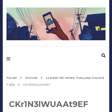
Mediafactory – Le
blog des étudiants
d'Audencia
Accueil
Archives
Le plaisir fait vendre, mais jusqu’à quand
? (1/2)
CKr1N3lWUAAt9EF
SciencesCom
CKr1N3lWUAAt9EF