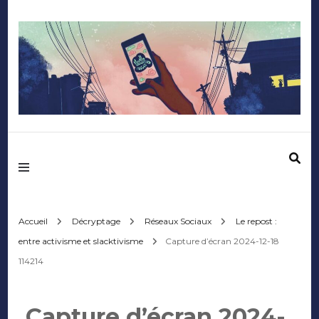
Mediafactory – Le
blog des étudiants
d'Audencia
Accueil
Décryptage
Réseaux Sociaux
Le repost :
entre activisme et slacktivisme
Capture d’écran 2024-12-18
SciencesCom
114214
Capture d’écran 2024-