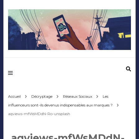
Mediafactory – Le
blog des étudiants
d'Audencia
Accueil
Décryptage
Réseaux Sociaux
Les
influenceurs sont-ils devenus indispensables aux marques ?
SciencesCom
aqviews-mfWsMDdN-Ro-unsplash
aqviews-mfWsMDdN-