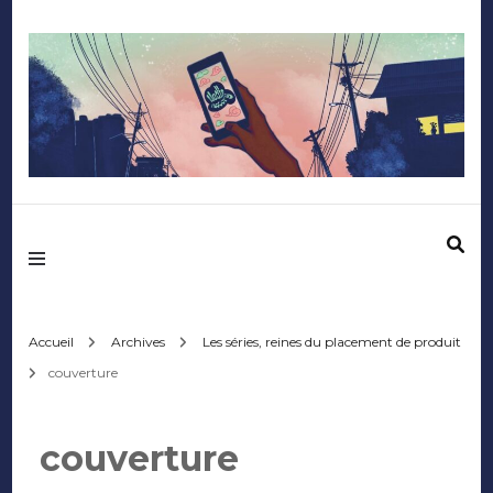
Mediafactory – Le
blog des étudiants
d'Audencia
Accueil
Archives
Les séries, reines du placement de produit
couverture
SciencesCom
couverture