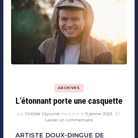
ARCHIVES
L’étonnant porte une casquette
par
Clotilde Séjourné
mis à jour le
9 janvier 2023
sur
Laisser un commentaire
L’étonnant
porte
ARTISTE DOUX-DINGUE DE
une