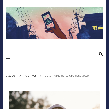
Mediafactory – Le
blog des étudiants
d'Audencia
Accueil
Archives
L’étonnant porte une casquette
SciencesCom