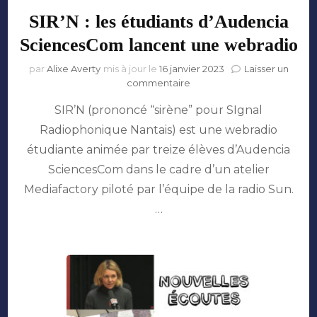
SIR’N : les étudiants d’Audencia
SciencesCom lancent une webradio
par
Alixe Averty
mis à jour le
16 janvier 2023
Laisser un
sur
commentaire
SIR’N
SIR’N (prononcé “sirène” pour SIgnal
:
les
Radiophonique Nantais) est une webradio
étudiants
étudiante animée par treize élèves d’Audencia
d’Audencia
SciencesCom
SciencesCom dans le cadre d’un atelier
lancent
Mediafactory piloté par l’équipe de la radio Sun.
une
…
webradio