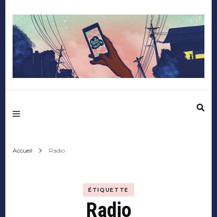
Mediafactory – Le
blog des étudiants
d'Audencia
Accueil
Radio
SciencesCom
ÉTIQUETTE
Radio