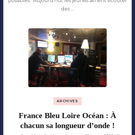
possibles. “Aujourd’hui, les jeunes aiment écouter
voix
des …
au
podcast
natif
ARCHIVES
France Bleu Loire Océan : À
chacun sa longueur d’onde !