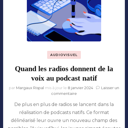
AUDIOVISUEL
Quand les radios donnent de la
voix au podcast natif
par
Margaux Rispal
mis à jour le
8 janvier 2024
Laisser un
sur
commentaire
Quand
De plus en plus de radios se lancent dans la
les
radios
réalisation de podcasts natifs. Ce format
donnent
délinéarisé leur ouvre un nouveau champ des
de
la