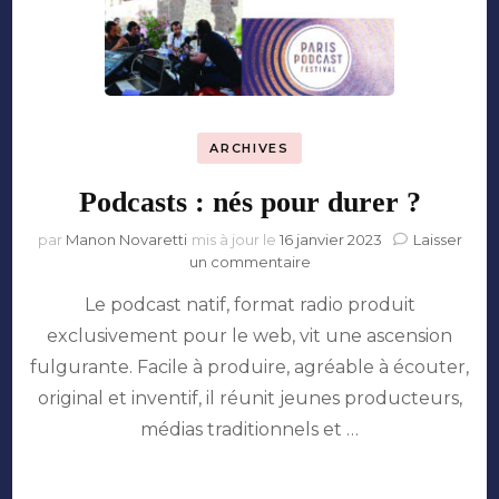
ARCHIVES
Podcasts : nés pour durer ?
par
Manon Novaretti
mis à jour le
16 janvier 2023
Laisser
sur
un commentaire
Podcasts
Le podcast natif, format radio produit
:
nés
exclusivement pour le web, vit une ascension
pour
fulgurante. Facile à produire, agréable à écouter,
durer
?
original et inventif, il réunit jeunes producteurs,
médias traditionnels et …