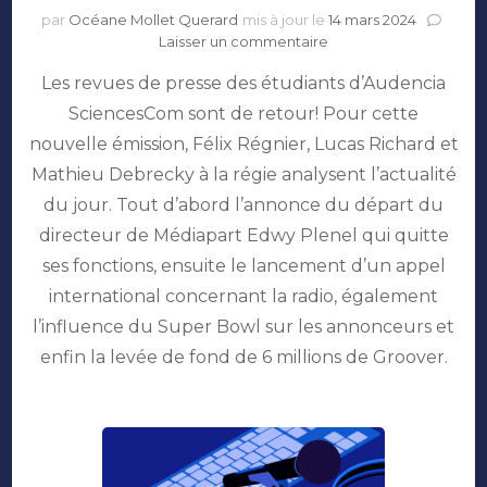
par
Océane Mollet Querard
mis à jour le
14 mars 2024
sur
Laisser un commentaire
Médiapart,
Les revues de presse des étudiants d’Audencia
Super
Bowl
SciencesCom sont de retour! Pour cette
&
nouvelle émission, Félix Régnier, Lucas Richard et
Groover
Mathieu Debrecky à la régie analysent l’actualité
du jour. Tout d’abord l’annonce du départ du
directeur de Médiapart Edwy Plenel qui quitte
ses fonctions, ensuite le lancement d’un appel
international concernant la radio, également
l’influence du Super Bowl sur les annonceurs et
enfin la levée de fond de 6 millions de Groover.