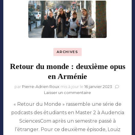
ARCHIVES
Retour du monde : deuxième opus
en Arménie
par
Pierre-Adrien Roux
mis à jour le
16 janvier 2023
sur
Laisser un commentaire
Retour
« Retour du Monde » rassemble une série de
du
monde
podcasts des étudiants en Master 2 à Audencia
:
SciencesCom après un semestre passé à
deuxième
opus
l’étranger. Pour ce deuxième épisode, Louiz
en