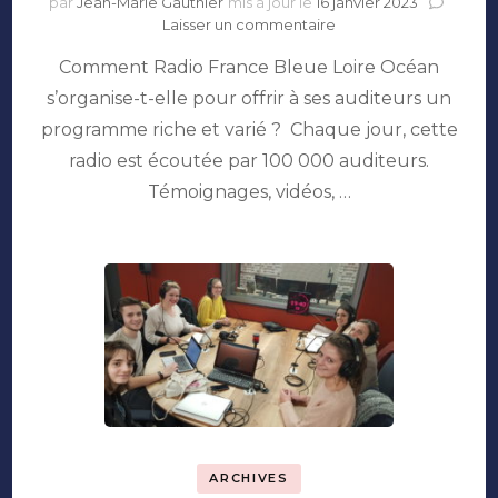
par
Jean-Marie Gauthier
mis à jour le
16 janvier 2023
sur
Laisser un commentaire
France
Comment Radio France Bleue Loire Océan
Bleu
Loire
s’organise-t-elle pour offrir à ses auditeurs un
Océan
programme riche et varié ? Chaque jour, cette
:
À
radio est écoutée par 100 000 auditeurs.
chacun
Témoignages, vidéos, …
sa
longueur
d’onde
!
ARCHIVES