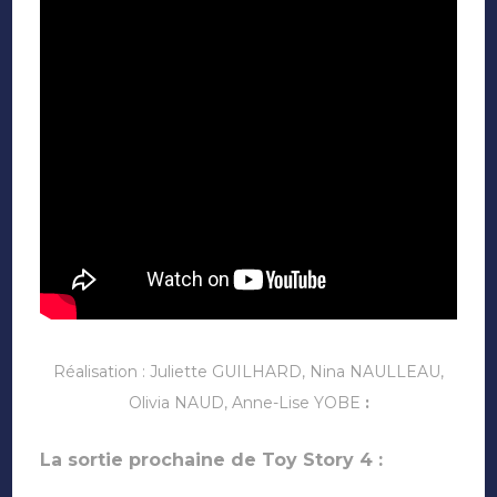
Réalisation : Juliette GUILHARD, Nina NAULLEAU,
Olivia NAUD, Anne-Lise YOBE
:
La sortie prochaine de Toy Story 4 :