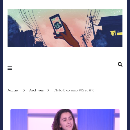
Mediafactory – Le
blog des étudiants
d'Audencia
Accueil
Archives
L’Info Expresso #15 et #16
SciencesCom