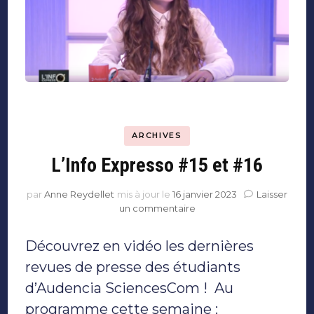
ARCHIVES
L’Info Expresso #15 et #16
par
Anne Reydellet
mis à jour le
16 janvier 2023
Laisser
sur
un commentaire
L’Info
Expresso
Découvrez en vidéo les dernières
#15
et
revues de presse des étudiants
#16
d’Audencia SciencesCom ! Au
programme cette semaine :