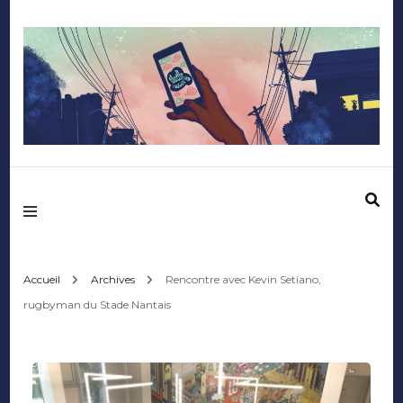
Mediafactory – Le
blog des étudiants
d'Audencia
Accueil
Archives
Rencontre avec Kevin Setiano,
rugbyman du Stade Nantais
SciencesCom