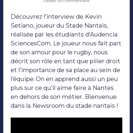
sur
Laisser un commentaire
Rencontre
avec
Découvrez l’interview de Kevin
Kevin
Setiano,
Setiano, joueur du Stade Nantais,
rugbyman
réalisée par les étudiants d’Audencia
du
Stade
SciencesCom.
Le joueur nous fait part
Nantais
de son amour pour le rugby, nous
décrit son rôle en tant que pilier droit
et l’importance de sa place au sein de
l’équipe.
On en apprend aussi un peu
plus sur ce qu’il aime faire à Nantes
en dehors de son métier. Bienvenue
dans la Newsroom du stade nantais !