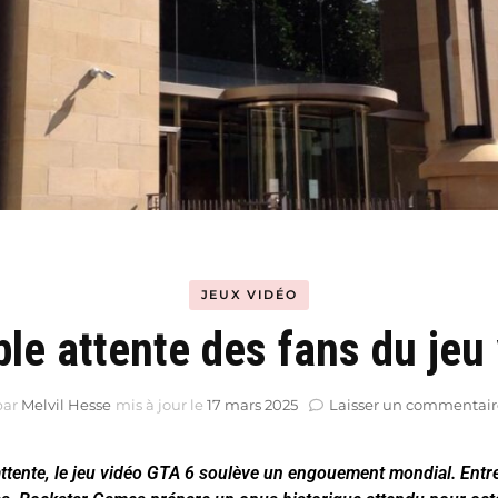
Hyblab
Hermine social media
JEUX VIDÉO
ble attente des fans du jeu
par
Melvil Hesse
mis à jour le
17 mars 2025
Laisser un commentair
attente, le jeu vidéo GTA 6 soulève un engouement mondial. Entre