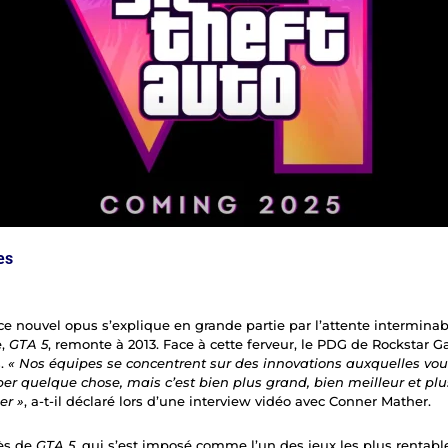
es
 nouvel opus s’explique en grande partie par l’attente interminabl
e,
GTA 5
, remonte à 2013. Face à cette ferveur, le PDG de Rocksta
s.
« Nos équipes se concentrent sur des innovations auxquelles v
per quelque chose, mais c’est bien plus grand, bien meilleur et plu
er »
, a-t-il déclaré lors d’une interview vidéo avec Conner Mather.
ès de
GTA 5
, qui s’est imposé comme l’un des jeux les plus rentables