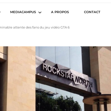
iencesCom
MEDIACAMPUS
A PROPOS
CONTACT
minable attente des fans du jeu vidéo GTA 6
Île de Nantes
Isegoria
L’IA dans tous ses états
News du Campus
Com’Inside
Entreprises du
Mediacampus