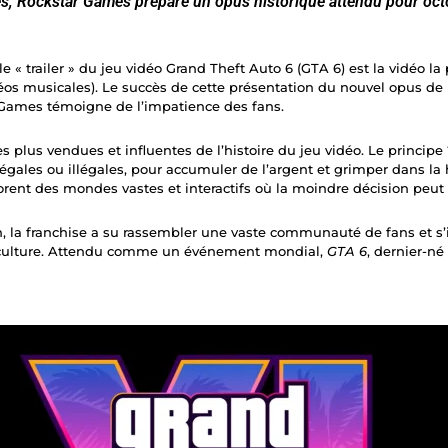
s, Rockstar Games prépare un opus historique attendu pour oct
le « trailer » du jeu vidéo Grand Theft Auto 6 (GTA 6) est la vidéo l
os musicales). Le succès de cette présentation du nouvel opus de l
Games témoigne de l’impatience des fans.
s plus vendues et influentes de l’histoire du jeu vidéo. Le principe
légales ou illégales, pour accumuler de l’argent et grimper dans la 
lorent des mondes vastes et interactifs où la moindre décision peut 
n, la franchise a su rassembler une vaste communauté de fans et
op culture. Attendu comme un événement mondial,
GTA 6
, dernier-né 