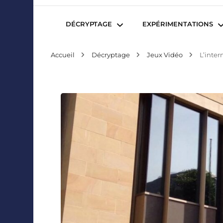
Mediafactory – Le blog des étudiants d'Audencia Sc
DÉCRYPTAGE
EXPÉRIMENTATIONS
Accueil
Décryptage
Jeux Vidéo
L’inter
Publicité et Marketing
Revues de presse
Journalisme et Médias
Podcasts
Réseaux Sociaux
Blogs
Audiovisuel
Webserie
Evènementiel
WebDoc
Edition et Littérature
Com’quiz
Jeux Vidéo
Créativité
Collaborations