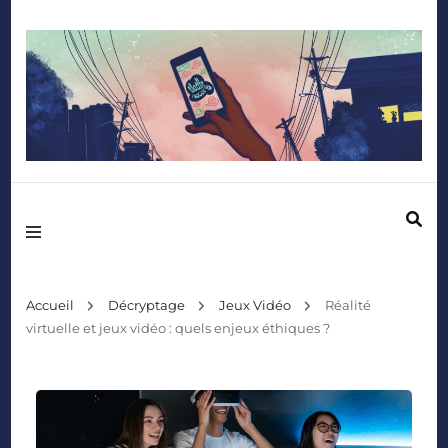
Mediafactory – Le blog des étudiants d'Audencia SciencesCom
Accueil
Décryptage
Jeux Vidéo
Réalité
virtuelle et jeux vidéo : quels enjeux éthiques ?