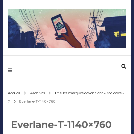
Mediafactory – Le
blog des étudiants
d'Audencia
Accueil
Archives
Et si les marques devenaient « radicales »
?
Everlane-T-1140×760
SciencesCom
Everlane-T-1140×760