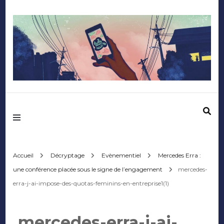
Mediafactory – Le
blog des étudiants
d'Audencia
Accueil
Décryptage
Evènementiel
Mercedes Erra :
une conférence placée sous le signe de l’engagement
mercedes-
SciencesCom
erra-j-ai-impose-des-quotas-feminins-en-entreprise1(1)
mercedes-erra-j-ai-