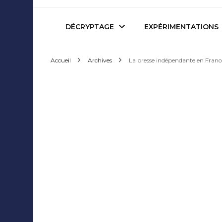
Mediafactory – Le blog d
DÉCRYPTAGE
EXPÉRIMENTATIONS
Accueil
Archives
La presse indépendante en Franc
Publicité et Marketing
Revues de presse
Journalisme et Médias
Podcasts
Réseaux Sociaux
Blogs
Audiovisuel
Webserie
Evènementiel
WebDoc
Edition et Littérature
Com’quiz
Jeux Vidéo
Créativité