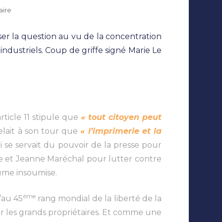
sur
aire
La
presse
ser la question au vu de la concentration
indépendante
en
ndustriels. Coup de griffe signé Marie Le
France
réduite
à
peau
de
chagrin
rticle 11 stipule que
« tout citoyen peut
ppelait à son tour que
« l’imprimerie et la
i se servait du pouvoir de la presse pour
ce et Jeanne Maréchal pour lutter contre
lume insoumise.
ème
’au 45
rang mondial de la liberté de la
ar les grands propriétaires. Et comme une