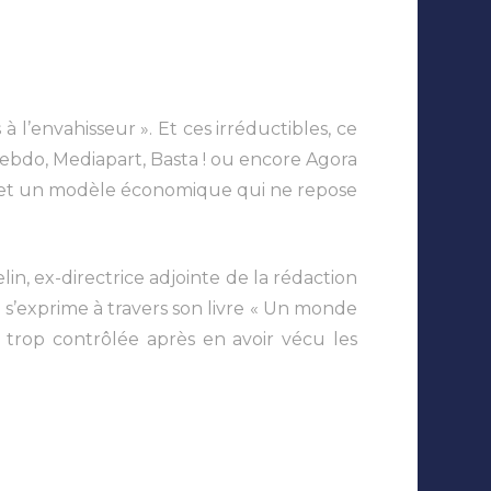
l’envahisseur ». Et ces irréductibles, ce
Hebdo, Mediapart, Basta ! ou encore Agora
 et un modèle économique qui ne repose
in, ex-directrice adjointe de la rédaction
 s’exprime à travers son livre « Un monde
 trop contrôlée après en avoir vécu les