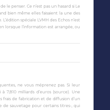
de le penser. Ce n’est pas un hasard si Le
uand bien même elles faisaient la une des
. L’édition spéciale LVMH des Echos n’est
en lorsque l’information est arrangée, ou
quentes, ne vous méprenez pas. Si leur
i à 7,810 milliards d’euros (source). Une
 frais de fabrication et de diffusion d’un
 de sauvetage pour certains titres-, qui