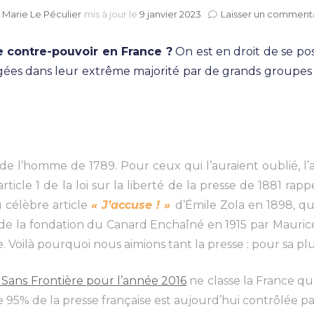
r
Marie Le Péculier
mis à jour le
9 janvier 2023
Laisser un comment
e contre-pouvoir en France ?
On est en droit de se po
rigées dans leur extrême majorité par de grands groupes i
de l’homme de 1789. Pour ceux qui l’auraient oublié, l’a
’article 1 de la loi sur la liberté de la presse de 1881 ra
 célèbre article
« J’accuse ! »
d’Émile Zola en 1898, qu
 de la fondation du Canard Enchaîné en 1915 par Mauri
. Voilà pourquoi nous aimions tant la presse : pour sa p
Sans Frontière pour l’année 2016
ne classe la France qu
e 95% de la presse française est aujourd’hui contrôlée p