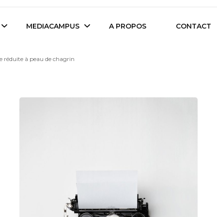
es étudiants d'Audencia Science
MEDIACAMPUS
A PROPOS
CONTACT
e réduite à peau de chagrin
Île de Nantes
Isegoria
L’IA dans tous ses
News du Campus
états
Entreprises du
Com’Inside
Mediacampus