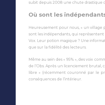
subit depuis 2008 une chute drastique de
Où sont les indépendants
Heureusement pour nous, « un village peu
sont les indépendants, qui représentent 
Vox. Leur potion magique ? Une inform
que sur la fidélité des lecteurs.
Même au sein des « 95% », des voix commen
de l’Obs. Après un licenciement brutal, 
libre » (récemment couronné par le pri
conséquences de l’intérieur.