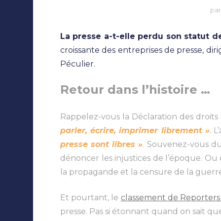
pa
La presse a-t-elle perdu son statut d
croissante des entreprises de presse, di
Péculier.
Retour dans l’histoire …
Rappelez-vous la Déclaration des droits 
parler, écrire, imprimer librement »
. L
presse sont libres »
. Souvenez-vous du
dénoncer les injustices de l’époque. Ou
la propagande et la censure de la guerre
Et pourtant, le
classement de Reporters 
presse. Pas si étonnant quand on sait qu