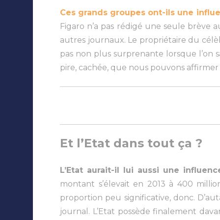
Ces grands groupes ont-ils une influe
Figaro n’a pas rédigé une seule brève au
autres journaux. Le propriétaire du célè
pas non plus surprenante lorsque l’on sa
pire, cachée, que nous pouvons affirmer
Et l’Etat dans tout ça ?
L’Etat aurait-il lui aussi une influenc
montant s’élevait en 2013 à 400 millions
proportion peu significative, donc. D’aut
journal. L’Etat possède finalement dav