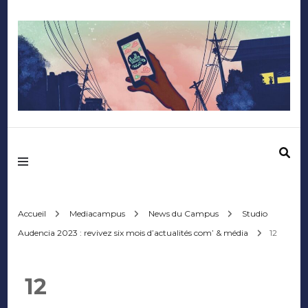
Mediafactory – Le
blog des étudiants
d'Audencia
Accueil
Mediacampus
News du Campus
Studio
Audencia 2023 : revivez six mois d’actualités com’ & média
12
SciencesCom
12