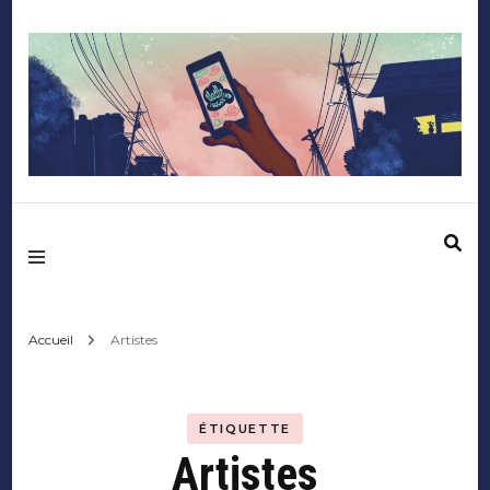
Mediafactory – Le
blog des étudiants
d'Audencia
Accueil
Artistes
SciencesCom
ÉTIQUETTE
Artistes