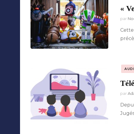
« Ve
Collaborations
par
No
Cette
précè
AUD
Télé
par
Ad
Depui
Jugés