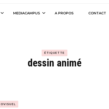
es étudiants d'Audencia Science
MEDIACAMPUS
A PROPOS
CONTACT
Île de Nantes
Isegoria
L’IA dans tous ses
ÉTIQUETTE
News du Campus
états
dessin animé
Entreprises du
Com’Inside
Mediacampus
IOVISUEL