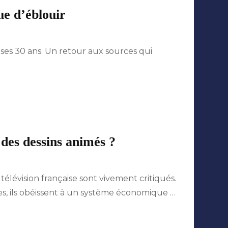
nue d’éblouir
 ses 30 ans. Un retour aux sources qui
s
ini
à
ry
tinue
n des dessins animés ?
blouir
ision
télévision française sont vivement critiqués.
sse
es, ils obéissent à un système économique …
ilisation