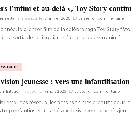
rs l’infini et au-delà », Toy Story conti
Hyblab
sur
emie Jarry
mis à jour le
17 janvier 2026
Laisser un commentaire
«
 année, le premier film de la célèbre saga Toy Story fête
Ver
Hermine social media
l’inf
de la sortie de la cinquième édition du dessin animé …
et
au-
del
»,
Toy
IOVISUEL
Sto
con
vision jeunesse : vers une infantilisatio
d’é
sur
am Bitaud
mis à jour le
17 mars 2025
Laisser un commentaire
Télév
s l’essor des réseaux, les dessins animés produits pour la 
jeune
:
 trop enfantins et destinés exclusivement aux très jeun
vers
une
infant