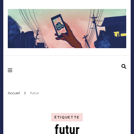
Mediafactory – Le
blog des étudiants
d'Audencia
Accueil
futur
SciencesCom
ÉTIQUETTE
futur