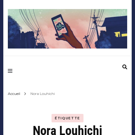
Mediafactory – Le
blog des étudiants
d'Audencia
Accueil
Nora Louhichi
SciencesCom
ÉTIQUETTE
Nora Louhichi