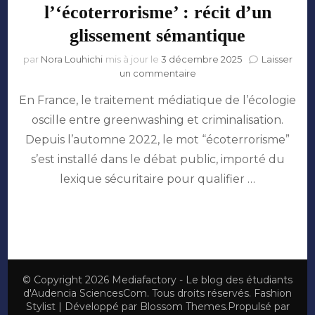
l’‘écoterrorisme’ : récit d’un
glissement sémantique
par
Nora Louhichi
mis à jour le
3 décembre 2025
Laisser
sur
un commentaire
Du
En France, le traitement médiatique de l’écologie
militantisme
à
oscille entre greenwashing et criminalisation.
l’‘écoterrorisme’
Depuis l’automne 2022, le mot “écoterrorisme”
:
récit
s’est installé dans le débat public, importé du
d’un
lexique sécuritaire pour qualifier …
glissement
sémantique
© Copyright 2026
Mediafactory - Le blog des étudiants
d'Audencia SciencesCom
. Tous droits réservés.
Fashion
Stylist | Développé par
Blossom Themes
.Propulsé par