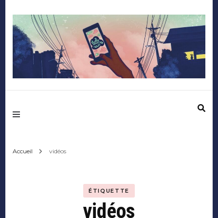
Mediafactory – Le
blog des étudiants
d'Audencia
Accueil
vidéos
SciencesCom
ÉTIQUETTE
vidéos