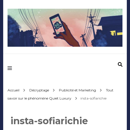
Mediafactory – Le
blog des étudiants
d'Audencia
Accueil
Décryptage
Publicité et Marketing
Tout
savoir sur le phénomène Quiet Luxury
insta-sofiarichie
SciencesCom
insta-sofiarichie