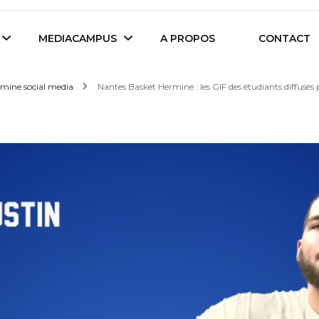
es étudiants d'Audencia Science
MEDIACAMPUS
A PROPOS
CONTACT
mine social media
Nantes Basket Hermine : les GIF des étudiants diffusés
Île de Nantes
Isegoria
L’IA dans tous ses
News du Campus
états
Entreprises du
Com’Inside
Mediacampus