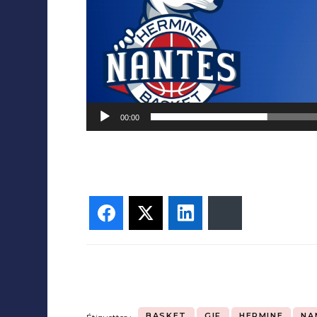
00:00
Facebook
Twitter
LinkedIn
Bluesky
BASKET
GIF
HERMINE
NA