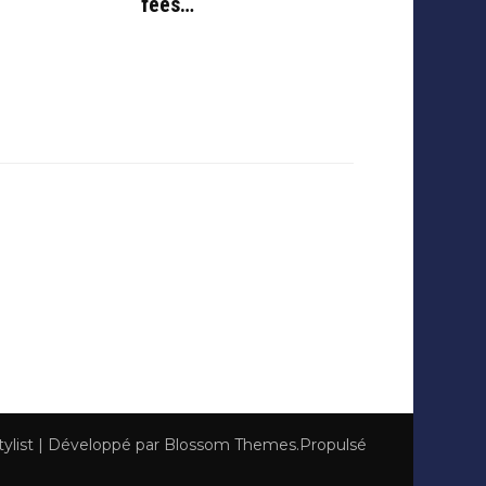
fées…
tylist | Développé par
Blossom Themes
.Propulsé