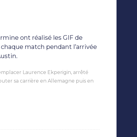
sur
Nantes
Basket
mine ont réalisé les GIF de
Hermine
:
t chaque match pendant l’arrivée
les
Austin.
GIF
des
étudiants
remplacer Laurence Ekperigin, arrêté
diffusés
ébuter sa carrière en Allemagne puis en
pendant
les
matches