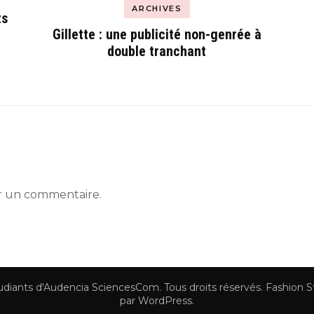
ARCHIVES
ts
Gillette : une publicité non-genrée à
double tranchant
r un commentaire.
tudiants d'Audencia SciencesCom
. Tous droits réservés.
Fashion S
par
WordPress
.