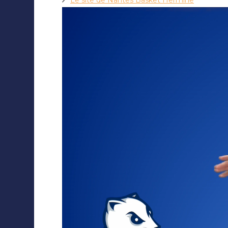
Le site de Nantes Basket Hermine
Lecteur
vidéo