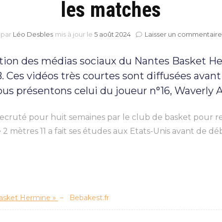
les matches
par
Léo Desbles
mis à jour le
5 août 2024
Laisser un commentaire
tion des médias sociaux du Nantes Basket Her
B. Ces vidéos très courtes sont diffusées avan
vous présentons celui du joueur n°16, Waverly 
 recruté pour huit semaines par le club de basket pour 
e 2 mètres 11 a fait ses études aux Etats-Unis avant de d
Basket Hermine »
– Bebakest.fr