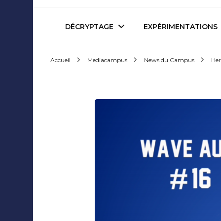
Mediafactory – Le blog d
DÉCRYPTAGE
EXPÉRIMENTATIONS
Accueil
Mediacampus
News du Campus
Her
Publicité et Marketing
Revues de presse
Journalisme et Médias
Podcasts
Réseaux Sociaux
Blogs
Audiovisuel
Webserie
Evènementiel
WebDoc
Edition et Littérature
Com’quiz
Jeux Vidéo
Créativité