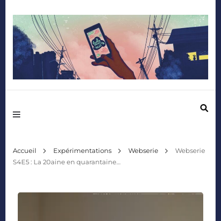
Mediafactory – Le blog des étudiants d'Audencia SciencesCom
Accueil
Expérimentations
Webserie
Webserie
S4E5 : La 20aine en quarantaine…