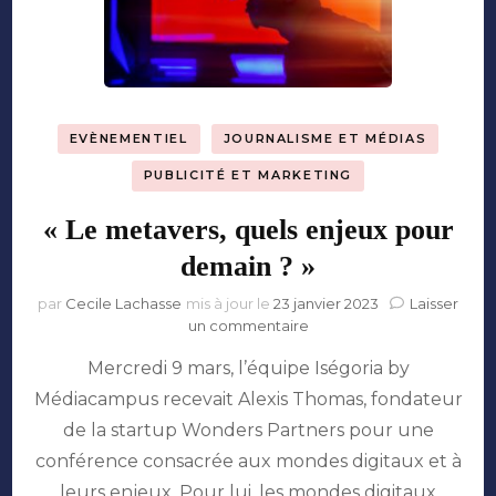
EVÈNEMENTIEL
JOURNALISME ET MÉDIAS
PUBLICITÉ ET MARKETING
« Le metavers, quels enjeux pour
demain ? »
par
Cecile Lachasse
mis à jour le
23 janvier 2023
Laisser
sur
un commentaire
«
Mercredi 9 mars, l’équipe Iségoria by
Le
metavers,
Médiacampus recevait Alexis Thomas, fondateur
quels
de la startup Wonders Partners pour une
enjeux
pour
conférence consacrée aux mondes digitaux et à
demain
leurs enjeux. Pour lui, les mondes digitaux