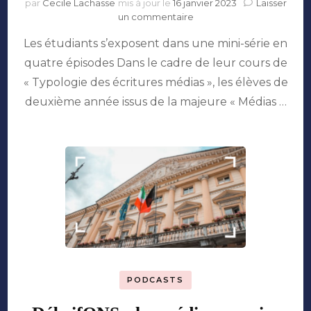
par
Cecile Lachasse
mis à jour le
16 janvier 2023
Laisser
sur
un commentaire
Les
Les étudiants s’exposent dans une mini-série en
étudiants
s’exposent
quatre épisodes Dans le cadre de leur cours de
dans
« Typologie des écritures médias », les élèves de
une
mini-
deuxième année issus de la majeure « Médias …
série
en
quatre
épisodes
PODCASTS