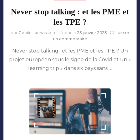
Never stop talking : et les PME et
les TPE ?
par
Cecile Lachasse
mis à jour le
23 janvier 2023
Laisser
sur
un commentaire
Never
Never stop talking : et les PME et les TPE ? Un
stop
talking
projet européen sous le signe de la Covid et un «
:
learning trip » dans six pays sans …
et
les
PME
et
les
TPE
?