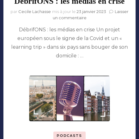
DébrifONS : les médias en crise
par
Cecile Lachasse
mis à jour le
23 janvier 2023
Laisser
sur
un commentaire
DébrifONS
DébrifONS : les médias en crise Un projet
:
les
européen sous le signe de la Covid et un «
médias
learning trip » dans six pays sans bouger de son
en
crise
domicile : …
PODCASTS