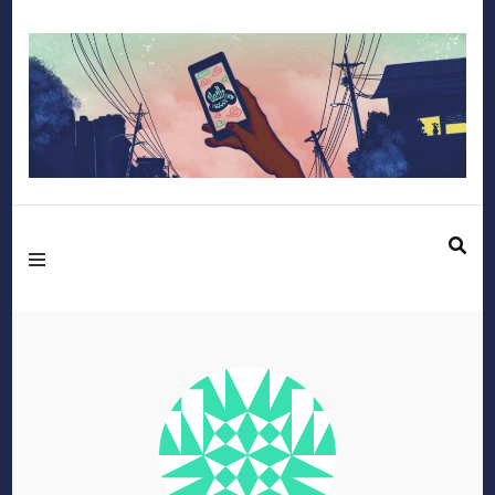
Mediafactory – Le
blog des étudiants
d'Audencia
SciencesCom