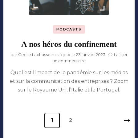
PODCASTS
A nos héros du confinement
par
Cecile Lachasse
mis à jour le
23 janvier 2023
Laisser
sur
un commentaire
A
Quel est l’impact de la pandémie sur les médias
nos
héros
et sur la communication des entreprises ? Zoom
du
sur le Royaume Uni, l’Italie et le Portugal.
confinement
Pagination
Page
1
Page
2
des
publications