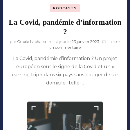
PODCASTS
La Covid, pandémie d’information
?
par
Cecile Lachasse
mis à jour le
23 janvier 2023
Laisser
sur
un commentaire
La
La Covid, pandémie d’information ? Un projet
Covid,
pandémie
européen sous le signe de la Covid et un «
d’information
learning trip » dans six pays sans bouger de son
?
domicile : telle …