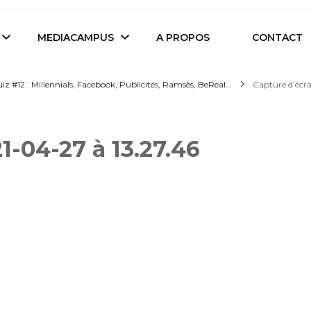
es étudiants d'Audencia Science
MEDIACAMPUS
A PROPOS
CONTACT
z #12 : Millennials, Facebook, Publicités, Ramsès, BeReal…
Capture d’écra
Île de Nantes
Isegoria
1-04-27 à 13.27.46
L’IA dans tous ses
News du Campus
états
Entreprises du
Com’Inside
Mediacampus