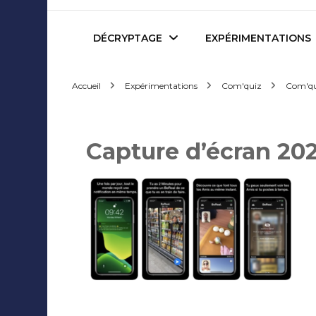
Mediafactory – Le blog d
DÉCRYPTAGE
EXPÉRIMENTATIONS
Accueil
Expérimentations
Com'quiz
Com'qui
Publicité et Marketing
Revues de presse
Journalisme et Médias
Podcasts
Capture d’écran 202
Réseaux Sociaux
Blogs
Audiovisuel
Webserie
Evènementiel
WebDoc
Edition et Littérature
Com’quiz
Jeux Vidéo
Créativité