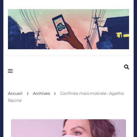
Mediafactory – Le blog des étudiants d'Audencia SciencesCom
Accueil
Archives
Confinée mais motivée : Agathe
Racine