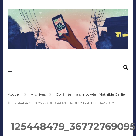
Mediafactory – Le
blog des étudiants
d'Audencia
Accueil
Archives
Confinée mais motivée : Mathilde Carlier
125448479_367727690954070_4791339830122604329_n
SciencesCom
125448479_36772769095