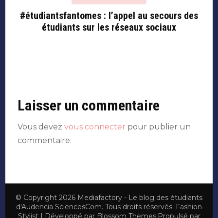
#étudiantsfantomes : l’appel au secours des
étudiants sur les réseaux sociaux
Laisser un commentaire
Vous devez
vous connecter
pour publier un
commentaire.
© Copyright 2026
Mediafactory - Le blog des étudiants
d'Audencia SciencesCom
. Tous droits réservés.
Fashion
Stylist | Développé par
Blossom Themes
.Propulsé par