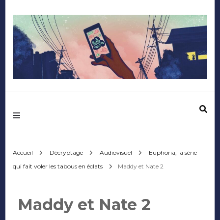
Mediafactory – Le
blog des étudiants
d'Audencia
Accueil
Décryptage
Audiovisuel
Euphoria, la série
qui fait voler les tabous en éclats
Maddy et Nate 2
SciencesCom
Maddy et Nate 2