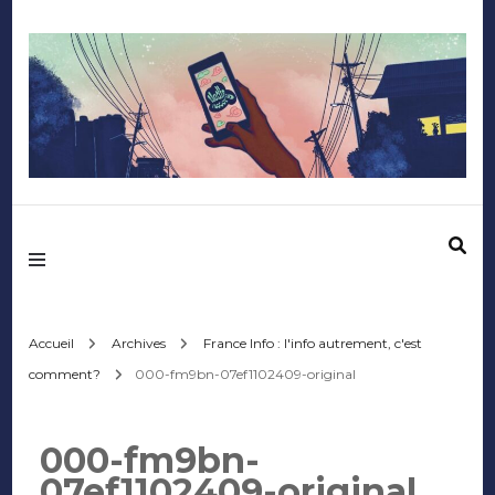
Mediafactory – Le
blog des étudiants
d'Audencia
Accueil
Archives
France Info : l'info autrement, c'est
comment?
000-fm9bn-07ef1102409-original
SciencesCom
000-fm9bn-
07ef1102409-original