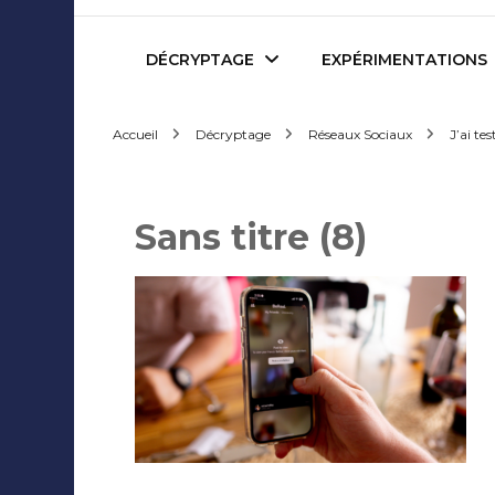
Mediafactory – Le blog d
DÉCRYPTAGE
EXPÉRIMENTATIONS
Accueil
Décryptage
Réseaux Sociaux
J’ai te
Publicité et Marketing
Revues de presse
Journalisme et Médias
Podcasts
Sans titre (8)
Réseaux Sociaux
Blogs
Audiovisuel
Webserie
Evènementiel
WebDoc
Edition et Littérature
Com’quiz
Jeux Vidéo
Créativité