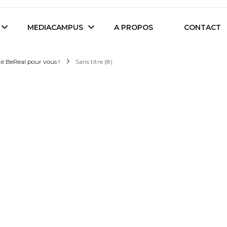
es étudiants d'Audencia Science
MEDIACAMPUS
A PROPOS
CONTACT
sté BeReal pour vous !
Sans titre (8)
Île de Nantes
Isegoria
L’IA dans tous ses
News du Campus
états
Entreprises du
Com’Inside
Mediacampus