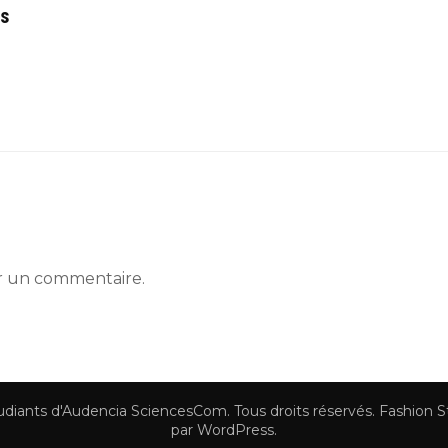
es
r un commentaire.
tudiants d'Audencia SciencesCom
. Tous droits réservés.
Fashion S
par
WordPress
.