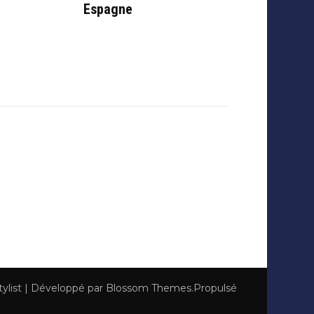
Espagne
tylist | Développé par
Blossom Themes
.Propulsé