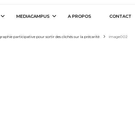
es étudiants d'Audencia Science
MEDIACAMPUS
A PROPOS
CONTACT
aphie participative pour sortir des clichés sur la précarité
image002
Île de Nantes
Isegoria
L’IA dans tous ses
News du Campus
états
Entreprises du
Com’Inside
Mediacampus