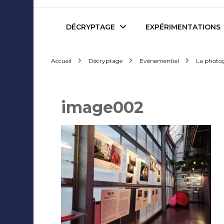
Mediafactory – Le blog d
DÉCRYPTAGE
EXPÉRIMENTATIONS
Accueil
Décryptage
Evènementiel
La photogr
Publicité et Marketing
Revues de presse
Journalisme et Médias
Podcasts
image002
Réseaux Sociaux
Blogs
Audiovisuel
Webserie
Evènementiel
WebDoc
Edition et Littérature
Com’quiz
Jeux Vidéo
Créativité