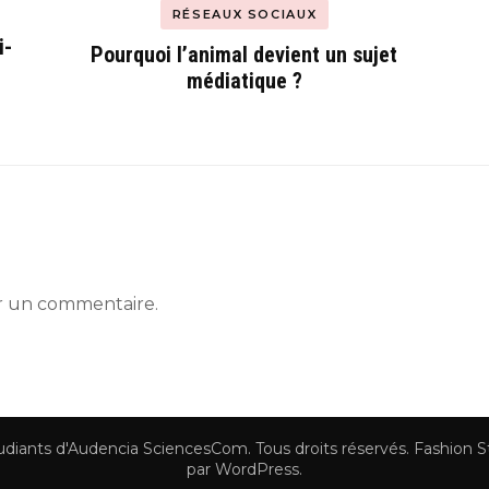
RÉSEAUX SOCIAUX
i-
Pourquoi l’animal devient un sujet
médiatique ?
r un commentaire.
tudiants d'Audencia SciencesCom
. Tous droits réservés.
Fashion S
par
WordPress
.