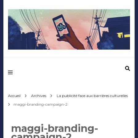
Mediafactory – Le
blog des étudiants
d'Audencia
Accueil
Archives
La publicité face aux barrières culturelles
maggi-branding-campaign-2
SciencesCom
maggi-branding-
campaign-2