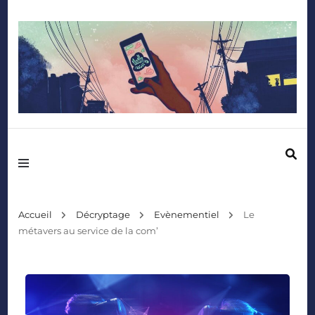
Mediafactory – Le blog des étudiants d'Audencia SciencesCom
Accueil
Décryptage
Evènementiel
Le
métavers au service de la com’