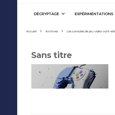
Mediafactory – Le blog d
DÉCRYPTAGE
EXPÉRIMENTATIONS
Accueil
Archives
Les consoles de jeu vidéo vont-ell
Publicité et Marketing
Revues de presse
Journalisme et Médias
Podcasts
Sans titre
Réseaux Sociaux
Blogs
Audiovisuel
Webserie
Evènementiel
WebDoc
Edition et Littérature
Com’quiz
Navigation
Jeux Vidéo
Créativité
d'article