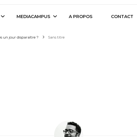
es étudiants d'Audencia Science
MEDIACAMPUS
A PROPOS
CONTACT
es un jour disparaître ?
Sans titre
Île de Nantes
Isegoria
L’IA dans tous ses
News du Campus
états
Entreprises du
Com’Inside
Mediacampus