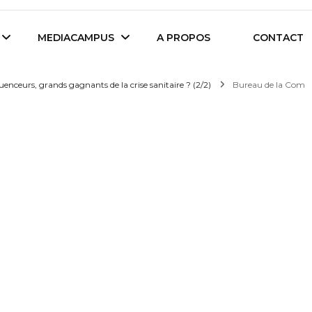
es étudiants d'Audencia Science
MEDIACAMPUS
A PROPOS
CONTACT
luenceurs, grands gagnants de la crise sanitaire ? (2/2)
Bureau de la Com
Île de Nantes
Isegoria
L’IA dans tous ses
News du Campus
états
Entreprises du
Com’Inside
Mediacampus