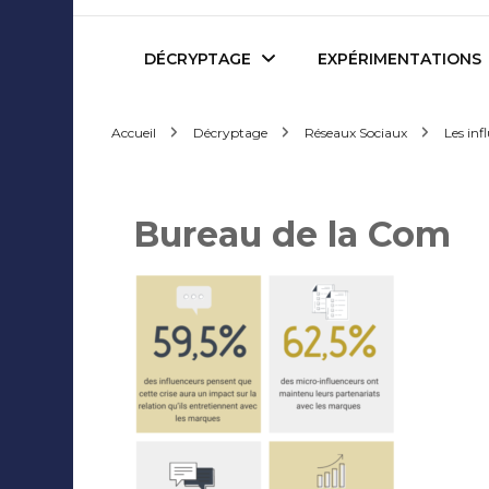
Mediafactory – Le blog d
DÉCRYPTAGE
EXPÉRIMENTATIONS
Accueil
Décryptage
Réseaux Sociaux
Les inf
Publicité et Marketing
Revues de presse
Journalisme et Médias
Podcasts
Bureau de la Com
Réseaux Sociaux
Blogs
Audiovisuel
Webserie
Evènementiel
WebDoc
Edition et Littérature
Com’quiz
Jeux Vidéo
Créativité