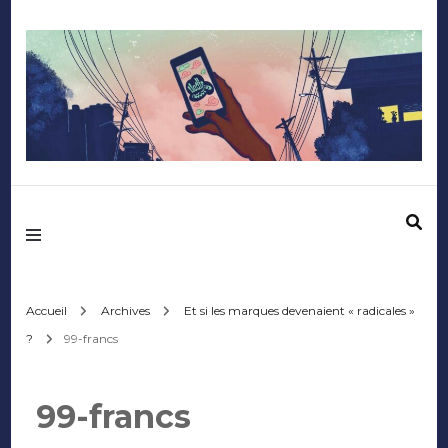
Mediafactory – Le
blog des étudiants
d'Audencia
Accueil
Archives
Et si les marques devenaient « radicales »
?
99-francs
SciencesCom
99-francs