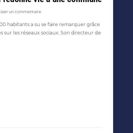
sur
isser un commentaire
Batz-
sur-
0 habitants a su se faire remarquer grâce
Mer
 sur les réseaux sociaux. Son directeur de
:
quand
la
com
redonne
vie
à
une
commune