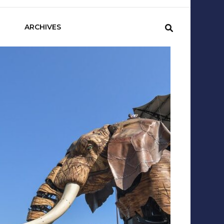
sCom
ARCHIVES