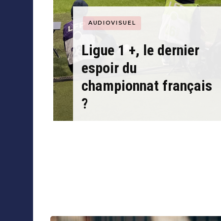
Collaborations
AUDIOVISUEL
Ligue 1 +, le dernier
eaux
espoir du
ook
championnat français
?