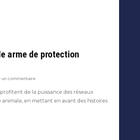
le arme de protection
sur
er un commentaire
Les
réseaux
rofitent de la puissance des réseaux
sociaux,
se animale, en mettant en avant des histoires
nouvelle
arme
de
protection
animale