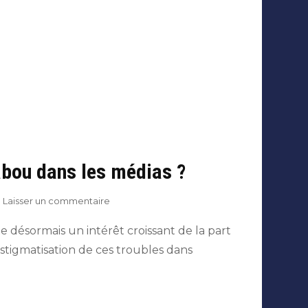
tabou dans les médias ?
sur
Laisser un commentaire
Santé
Mentale
 désormais un intérêt croissant de la part
:
stigmatisation de ces troubles dans
la
fin
d’un
tabou