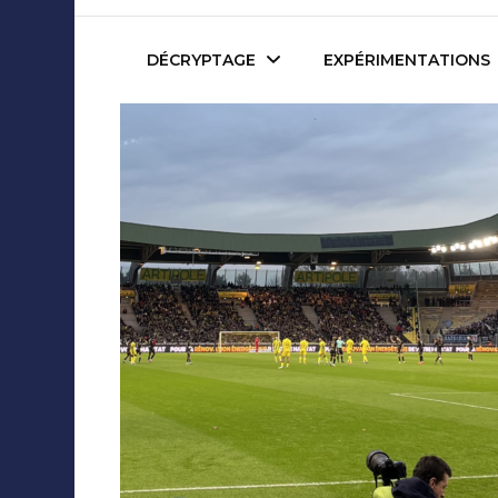
Mediafactory – Le blog d
DÉCRYPTAGE
EXPÉRIMENTATIONS
Publicité et Marketing
Revues de presse
Journalisme et Médias
Podcasts
Réseaux Sociaux
Blogs
Audiovisuel
Webserie
Evènementiel
WebDoc
Edition et Littérature
Com’quiz
Jeux Vidéo
Créativité