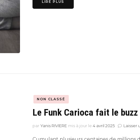
LIRE PLUS
NON CLASSÉ
Le Funk Carioca fait le buzz
par
Yanis RIVIERE
mis à jour le
4 avril 2025
Laisser
Cumulant plusieurs centaines de millions de