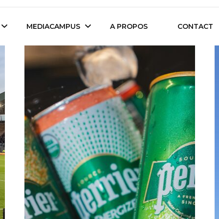
es étudiants d'Audencia Science
MEDIACAMPUS
A PROPOS
CONTACT
Île de Nantes
Isegoria
L’IA dans tous ses
News du Campus
états
Entreprises du
Com’Inside
Mediacampus