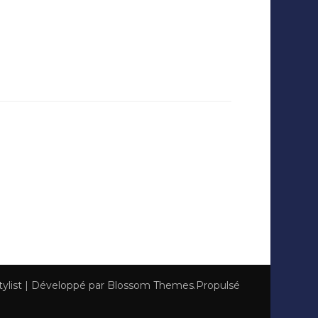
tylist | Développé par
Blossom Themes
.Propulsé