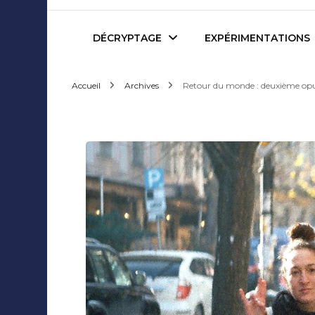
Mediafactory – Le blog d
DÉCRYPTAGE
EXPÉRIMENTATIONS
Accueil
Archives
Retour du monde : deuxième op
Publicité et Marketing
Revues de presse
Journalisme et Médias
Podcasts
Réseaux Sociaux
Blogs
Audiovisuel
Webserie
Evènementiel
WebDoc
Edition et Littérature
Com’quiz
Jeux Vidéo
Créativité