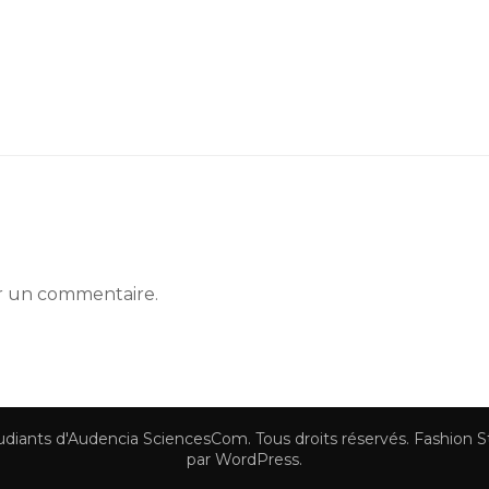
r un commentaire.
tudiants d'Audencia SciencesCom
. Tous droits réservés.
Fashion S
par
WordPress
.