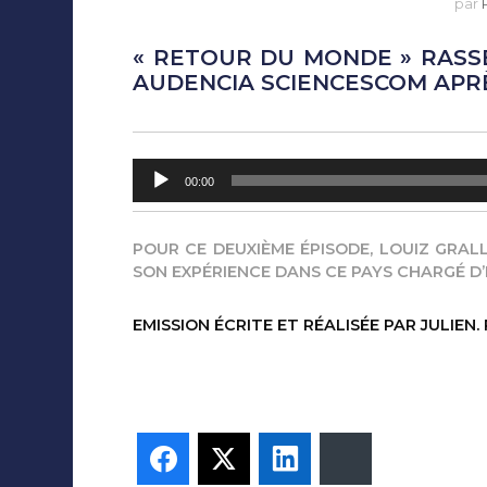
par
« RETOUR DU MONDE » RASS
AUDENCIA SCIENCESCOM APRÈ
Lecteur
00:00
audio
POUR CE DEUXIÈME ÉPISODE, LOUIZ GRAL
SON EXPÉRIENCE DANS CE PAYS CHARGÉ D’
EMISSION ÉCRITE ET RÉALISÉE PAR JULIEN.
Facebook
Twitter
LinkedIn
Bluesky