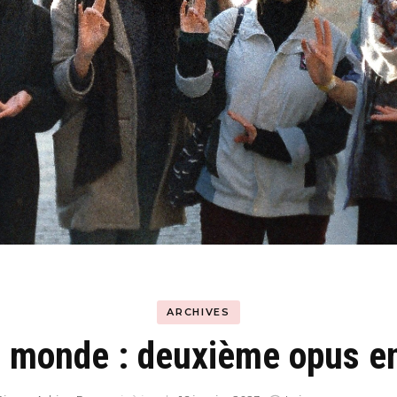
Hyblab
Hermine social media
ARCHIVES
u monde : deuxième opus e