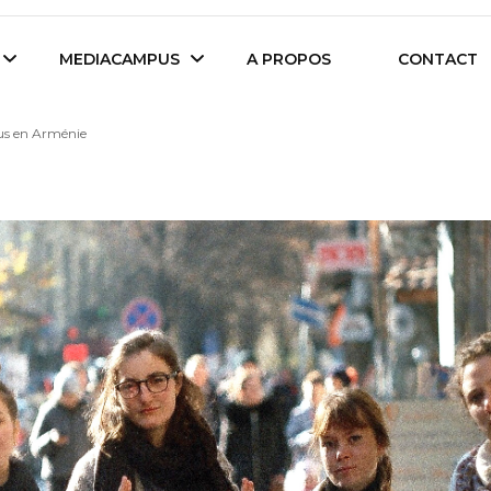
es étudiants d'Audencia Science
MEDIACAMPUS
A PROPOS
CONTACT
us en Arménie
Île de Nantes
Isegoria
L’IA dans tous ses
News du Campus
états
Entreprises du
Com’Inside
Mediacampus