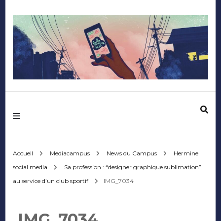
Mediafactory – Le
blog des étudiants
d'Audencia
Accueil
Mediacampus
News du Campus
Hermine
social media
Sa profession : “designer graphique sublimation”
SciencesCom
au service d’un club sportif
IMG_7034
IMG_7034