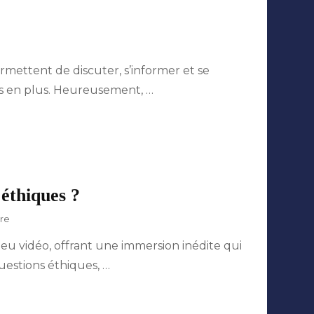
ur
énération
ermettent de discuter, s’informer et se
croll
lus en plus. Heureusement, …
ntre
ikes
t
al-
tre
 éthiques ?
sur
re
Réalité
jeu vidéo, offrant une immersion inédite qui
virtuelle
et
uestions éthiques, …
jeux
vidéo
: