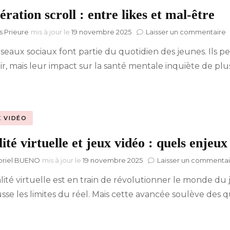
ration scroll : entre likes et mal-être
Hyblab
s
s Prieure
mis à jour le
19 novembre 2025
Laisser un commentaire
G
éseaux sociaux font partie du quotidien des jeunes. Ils p
s
Hermine social media
:
tir, mais leur impact sur la santé mentale inquiète de p
e
l
e
m
ê
X VIDÉO
ité virtuelle et jeux vidéo : quels enjeux
briel BUENO
mis à jour le
19 novembre 2025
Laisser un commentai
alité virtuelle est en train de révolutionner le monde du 
sse les limites du réel. Mais cette avancée soulève des q