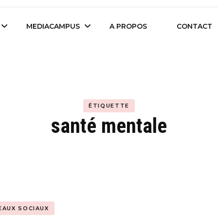
es étudiants d'Audencia Science
MEDIACAMPUS
A PROPOS
CONTACT
Île de Nantes
Isegoria
L’IA dans tous ses
ÉTIQUETTE
News du Campus
états
santé mentale
Entreprises du
Com’Inside
Mediacampus
EAUX SOCIAUX