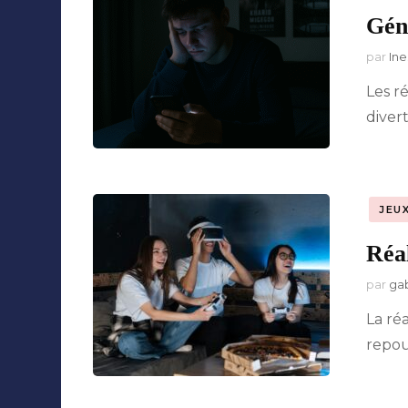
Géné
Collaborations
par
Ine
Les r
diver
JEU
Réal
par
ga
La ré
repou