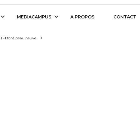
es étudiants d'Audencia Science
MEDIACAMPUS
A PROPOS
CONTACT
e TF1 font peau neuve
Île de Nantes
Isegoria
L’IA dans tous ses
News du Campus
états
Entreprises du
Com’Inside
Mediacampus