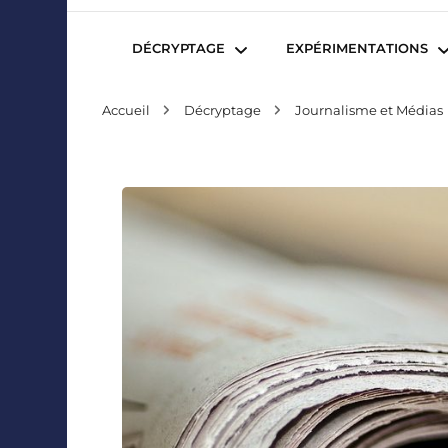
Mediafactory – Le blog des étudiants d'Audencia Sc
DÉCRYPTAGE
EXPÉRIMENTATIONS
Accueil
Décryptage
Journalisme et Médias
Publicité et Marketing
Revues de presse
Journalisme et Médias
Podcasts
Réseaux Sociaux
Blogs
Audiovisuel
Webserie
Evènementiel
WebDoc
Edition et Littérature
Com’quiz
Jeux Vidéo
Créativité
Collaborations