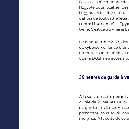
Disclose a réceptionné des
l’Egypte pour localiser des
l’Égypte et la Libye. Cette
dehors de tout cadre légal.
contre l’humanité”.
L’Égypt
t-elle. C’est ce qu’Ariane 
Le 19 septembre 2023, des 
de cybersurveillance branch
emporter son matériel et n
que la DGSI a eu accès à t
39 heures de garde à v
A la suite de cette perquis
durée de 39 heures. La jour
de garder le silence. Au c
passées au sous-sol du com
indignes. A la suite de cel