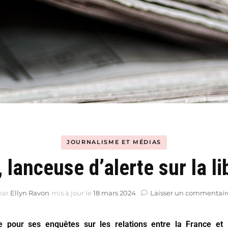
Hyblab
Hermine social media
JOURNALISME ET MÉDIAS
 lanceuse d’alerte sur la li
par
Ellyn Ravon
mis à jour le
18 mars 2024
Laisser un commentair
pour ses enquêtes sur les relations entre la France et l’