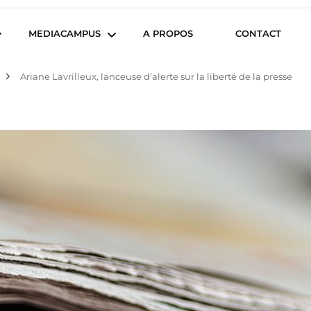
iencesCom
MEDIACAMPUS
A PROPOS
CONTACT
Ariane Lavrilleux, lanceuse d’alerte sur la liberté de la presse
Île de Nantes
Isegoria
L’IA dans tous ses états
News du Campus
Com’Inside
Entreprises du
Mediacampus