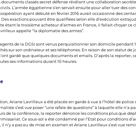
 documents classés secret défense révélant une collaboration secrète 
 civils. L’armée égyptienne s’en servait ensuite pour aller tuer des co
 coopération ayant débuté en février 2016 aurait occasionné des centai
 Des exactions pouvant être qualifiées selon elle d’exécution extrajud
e étant le troisième acheteur d’armes en France, il fallait choyer ce cl
Lavrilleux appelle “la diplomatie des armes”.
agents de la DGSI sont venus perquisitionner son domicile pendant 1
és sur son ordinateur et ses téléphones. En raison de son statut de jou
’ont gardé que quelques documents et emails. D’après la reporter, cel
outes ses informations durant 10 heures.
ue
ition, Ariane Lavrilleux a été placée en garde à vue à l’hôtel de police
naliste s’est vue poser “une rafale de questions” à laquelle elle n’a 
ours de la conférence, la reporter dénonce les conditions plus que dép
missariat. Ce sous-sol a été condamné par l’Etat pour conditions d’a
a, il n’y a pas eu de mise en examen et Ariane Lavrilleux s’est vue rem