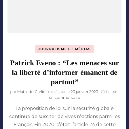
JOURNALISME ET MÉDIAS
Patrick Eveno : “Les menaces sur
la liberté d’informer émanent de
partout”
par
Mathilde Carlier
mis à jour le
23 janvier 2023
Laisser
sur
un commentaire
Patrick
La proposition de loi sur la sécurité globale
Eveno
:
continue de susciter de vives réactions parmi les
“Les
Français. Fin 2020, c’était l’article 24 de cette
menaces