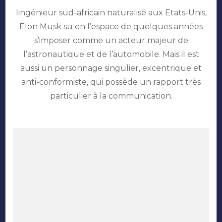
Elon
Iingénieur sud-africain naturalisé aux Etats-Unis,
Musk
:
Elon Musk su en l’espace de quelques années
la
s’imposer comme un acteur majeur de
communication
originale
l’astronautique et de l’automobile. Mais il est
du
aussi un personnage singulier, excentrique et
nouvel
anti-conformiste, qui possède un rapport très
homme
le
particulier à la communication.
plus
riche
au
monde