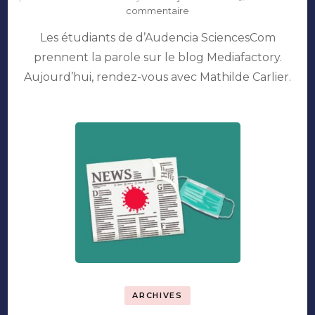
sur
commentaire
Confinée
Les étudiants de d’Audencia SciencesCom
mais
motivée
prennent la parole sur le blog Mediafactory.
:
Aujourd’hui, rendez-vous avec Mathilde Carlier.
Mathilde
Carlier
ARCHIVES