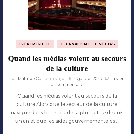
EVÈNEMENTIEL
JOURNALISME ET MÉDIAS
Quand les médias volent au secours
de la culture
par
Mathilde Carlier
mis à jour le
23 janvier 2023
Laisser
sur
un commentaire
Quand
Quand les médias volent au secours de la
les
médias
culture Alors que le secteur de la culture
volent
navigue dans l’incertitude la plus totale depuis
au
secours
un an et que les aides gouvernementales …
de
la