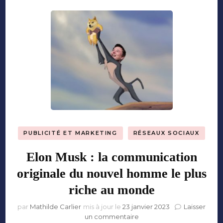
culture
PUBLICITÉ ET MARKETING
RÉSEAUX SOCIAUX
Elon Musk : la communication
originale du nouvel homme le plus
riche au monde
par
Mathilde Carlier
mis à jour le
23 janvier 2023
Laisser
sur
un commentaire