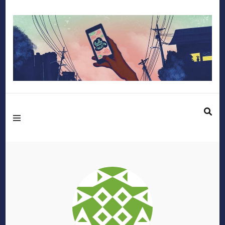
Mediafactory – Le
blog des étudiants
d'Audencia
SciencesCom