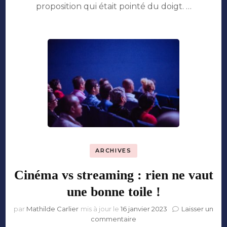
sur
proposition qui était pointé du doigt. …
la
liberté
d’informer
émanent
de
partout”
ARCHIVES
Cinéma vs streaming : rien ne vaut
une bonne toile !
par
Mathilde Carlier
mis à jour le
16 janvier 2023
Laisser un
sur
commentaire