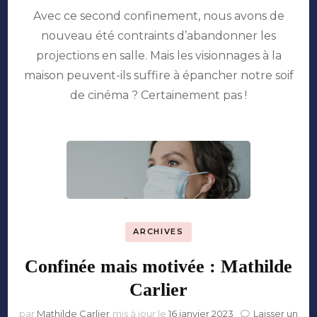
Cinéma
Avec ce second confinement, nous avons de
vs
streaming
nouveau été contraints d’abandonner les
:
projections en salle. Mais les visionnages à la
rien
ne
maison peuvent-ils suffire à épancher notre soif
vaut
de cinéma ? Certainement pas !
une
bonne
toile
!
ARCHIVES
Confinée mais motivée : Mathilde
Carlier
par
Mathilde Carlier
mis à jour le
16 janvier 2023
Laisser un