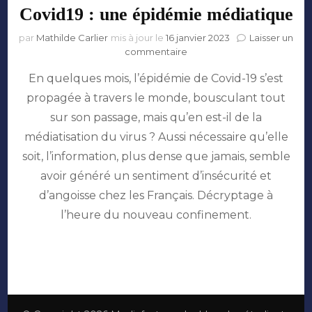
Covid19 : une épidémie médiatique
par
Mathilde Carlier
mis à jour le
16 janvier 2023
Laisser un
sur
commentaire
Covid19
En quelques mois, l’épidémie de Covid-19 s’est
:
une
propagée à travers le monde, bousculant tout
épidémie
sur son passage, mais qu’en est-il de la
médiatique
médiatisation du virus ? Aussi nécessaire qu’elle
soit, l’information, plus dense que jamais, semble
avoir généré un sentiment d’insécurité et
d’angoisse chez les Français. Décryptage à
l’heure du nouveau confinement.