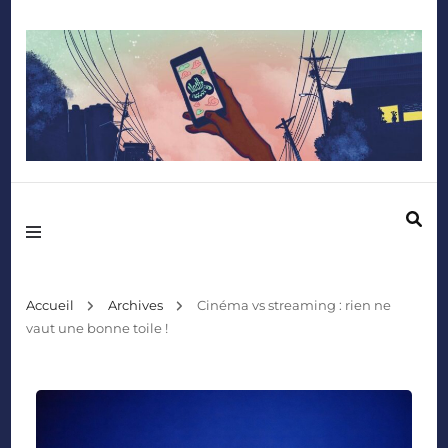
Mediafactory – Le blog des étudiants d'Audencia SciencesCom
Accueil
Archives
Cinéma vs streaming : rien ne
vaut une bonne toile !