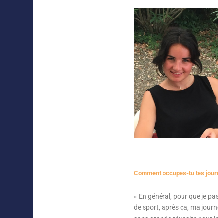
Comment occupes-tu tes journ
«
En général, pour que je pas
de sport, après ça, ma jour