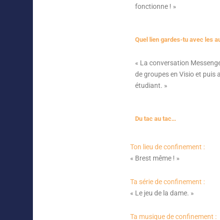
fonctionne ! »
Quel lien gardes-tu avec les a
«
La conversation Messenger 
de groupes en Visio et puis a
étudiant. »
Du tac au tac…
Ton lieu de confinement :
« Brest même ! »
Ta série de confinement :
« Le jeu de la dame. »
Ta musique de confinement :