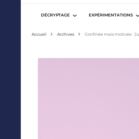
Mediafactory – Le blog des étudiants d'Audencia Sc
DÉCRYPTAGE
EXPÉRIMENTATIONS
Accueil
Archives
Confinée mais motivée : Jul
Publicité et Marketing
Revues de presse
Journalisme et Médias
Podcasts
Réseaux Sociaux
Blogs
Audiovisuel
Webserie
Evènementiel
WebDoc
Edition et Littérature
Com’quiz
Jeux Vidéo
Créativité
Collaborations