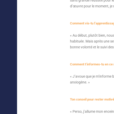
sans grande réussite pour l
d’œuvre pour le moment, je r
Comment vis-tu l’apprentissag
«
Au début, plutôt bien, nou
habituée. Mais après une sema
bonne volonté et le suivi de
Comment t’informes-tu en ce
«
J’avoue que je m’informe b
anxiogène. »
Ton conseil pour rester motivé
«
Perso, j’allume mon encei