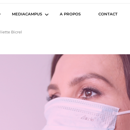
iencesCom
MEDIACAMPUS
A PROPOS
CONTACT
iette Bicrel
Île de Nantes
Isegoria
L’IA dans tous ses états
News du Campus
Com’Inside
Entreprises du
Mediacampus