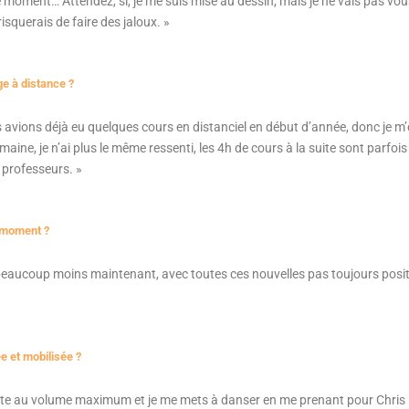
e moment… Attendez, si, je me suis mise au dessin, mais je ne vais pas v
isquerais de faire des jaloux. »
e à distance ?
s avions déjà eu quelques cours en distanciel en début d’année, donc je m
ine, je n’ai plus le même ressenti, les 4h de cours à la suite sont parfois
s professeurs. »
 moment ?
eaucoup moins maintenant, avec toutes ces nouvelles pas toujours positi
e et mobilisée ?
nte au volume maximum et je me mets à danser en me prenant pour Chris