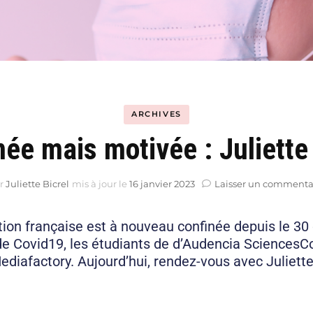
Hyblab
Hermine social media
ARCHIVES
née mais motivée : Juliette 
r
Juliette Bicrel
mis à jour le
16 janvier 2023
Laisser un commenta
tion française est à nouveau confinée depuis le 30
 de Covid19, les étudiants de d’Audencia Sciences
ediafactory. Aujourd’hui, rendez-vous avec Juliette