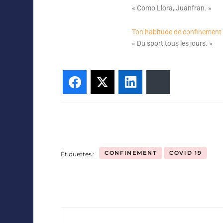
«
Como Llora, Juanfran
. »
Ton habitude de confinement 
« Du sport tous les jours. »
Facebook
Twitter
LinkedIn
Bluesky
CONFINEMENT
COVID 19
Étiquettes :