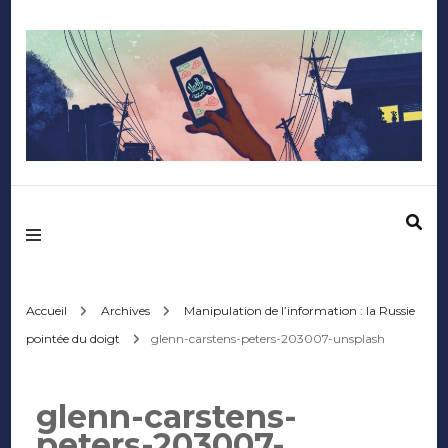
Mediafactory – Le
blog des étudiants
d'Audencia
Accueil
Archives
Manipulation de l’information : la Russie
pointée du doigt
glenn-carstens-peters-203007-unsplash
SciencesCom
glenn-carstens-
peters-203007-